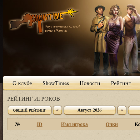
О клубе
ShowTimes
Новости
Рейтинг
РЕЙТИНГ ИГРОКОВ
Август 2026
№
ID
Имя игрока
Очки
К