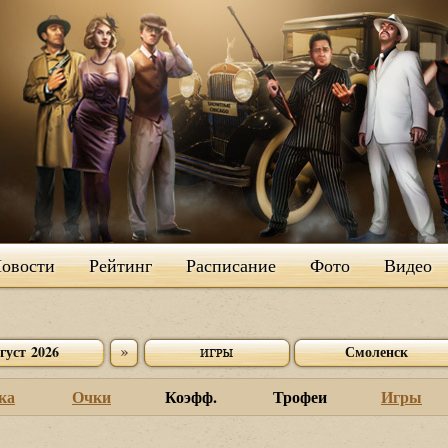
овости
Рейтинг
Расписание
Фото
Видео
густ 2026
Смоленск
ка
Очки
Коэфф.
Трофеи
Игры