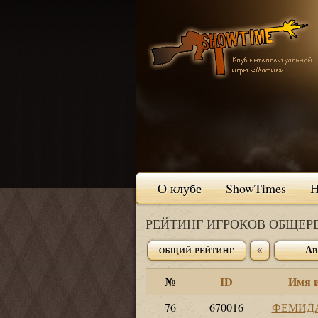
О клубе
ShowTimes
Н
РЕЙТИНГ ИГРОКОВ ОБЩЕ
Ав
№
ID
Имя 
76
670016
ФЕМИД