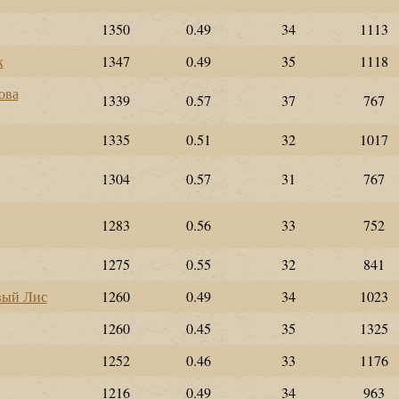
1350
0.49
34
1113
к
1347
0.49
35
1118
ова
1339
0.57
37
767
1335
0.51
32
1017
1304
0.57
31
767
1283
0.56
33
752
1275
0.55
32
841
вый Лис
1260
0.49
34
1023
1260
0.45
35
1325
1252
0.46
33
1176
1216
0.49
34
963