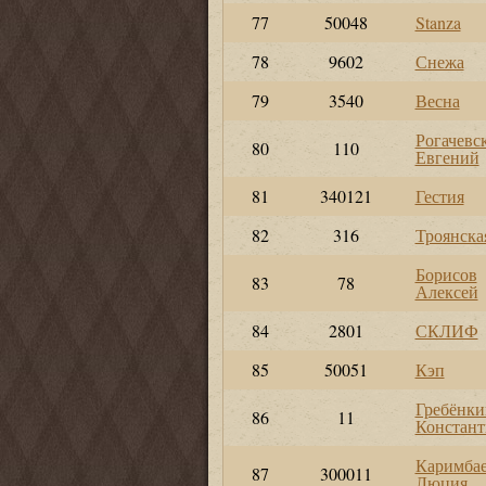
77
50048
Stanza
78
9602
Снежа
79
3540
Весна
Рогачевс
80
110
Евгений
81
340121
Гестия
82
316
Троянска
Борисов
83
78
Алексей
84
2801
СКЛИФ
85
50051
Кэп
Гребёнки
86
11
Констан
Каримба
87
300011
Люция