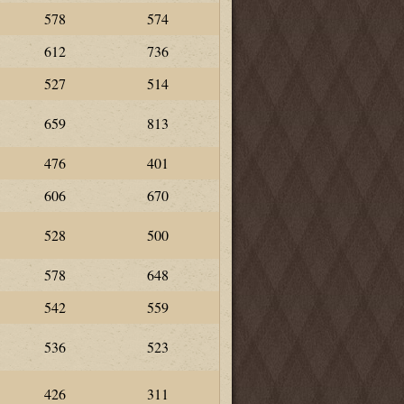
578
574
612
736
527
514
659
813
476
401
606
670
528
500
578
648
542
559
536
523
426
311