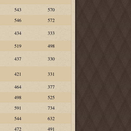
543
570
546
572
434
333
519
498
437
330
421
331
464
377
498
525
591
734
544
632
472
491