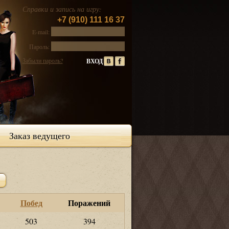
Справки и запись на игру:
+7 (910) 111 16 37
E-mail:
Пароль:
Забыли пароль?
Заказ ведущего
Побед
Поражений
503
394