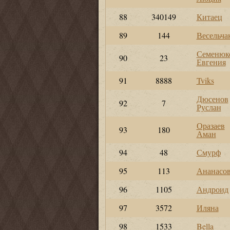
88
340149
Китаец
89
144
Весельча
Семенюк
90
23
Евгения
91
8888
Tviks
Дюсенов
92
7
Руслан
Оразаев
93
180
Аман
94
48
Смурф
95
113
Ананасо
96
1105
Андроид
97
3572
Иляна
98
1533
Bella