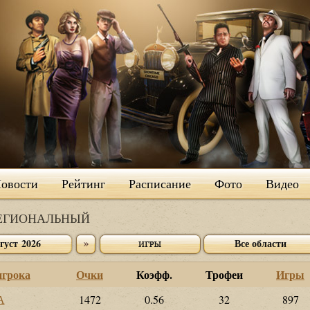
овости
Рейтинг
Расписание
Фото
Видео
РЕГИОНАЛЬНЫЙ
густ 2026
Все области
игрока
Очки
Коэфф.
Трофеи
Игры
А
1472
0.56
32
897